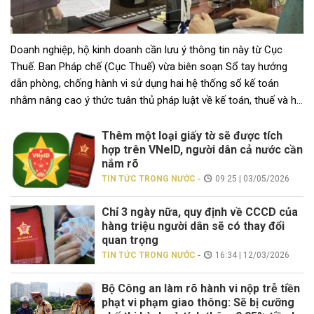
Doanh nghiệp, hộ kinh doanh cần lưu ý thông tin này từ Cục
Thuế. Ban Pháp chế (Cục Thuế) vừa biên soạn Sổ tay hướng
dẫn phòng, chống hành vi sử dụng hai hệ thống sổ kế toán
nhằm nâng cao ý thức tuân thủ pháp luật về kế toán, thuế và hỗ
trợ người […]
Thêm một loại giấy tờ sẽ được tích
hợp trên VNeID, người dân cả nước cần
nắm rõ
-
TIN TỨC TRONG NƯỚC
09:25 | 03/05/2026
Chỉ 3 ngày nữa, quy định về CCCD của
hàng triệu người dân sẽ có thay đổi
quan trọng
-
TIN TỨC TRONG NƯỚC
16:34 | 12/03/2026
Bộ Công an làm rõ hành vi nộp trễ tiền
phạt vi phạm giao thông: Sẽ bị cưỡng