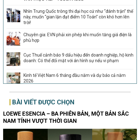
Nhìn Trung Quốc trông thi đại học cứ như “đánh trận” thế
này, muốn “gian lận đạt điểm 10 Toán” còn khó hơn lên
trời!
Chuyên gia: EVN phải xin phép khi muốn tăng giá điện là
phù hợp
Cục Thuế cảnh báo 9 dấu hiệu đến doanh nghiệp, hộ kinh
doanh: Có thể đối mặt với án hình sự nếu vi phạm
Kinh tế Việt Nam 6 tháng đầu năm và dự báo cả năm
2026
Sau THACO, thêm Tập đoàn Trung Quốc muốn tham gia
BÀI VIẾT ĐƯỢC CHỌN
dự án đường sắt 266.000 tỷ đồng, rút ngắn thời gian từ
Đà Nẵng tới Hội An còn 20 phút
LOEWE ESENCIA – BA PHIÊN BẢN, MỘT BẢN SẮC
Vượt Trung Quốc, Việt Nam vừa đón tin cực vui tại Mỹ
NAM TÍNH VƯỢT THỜI GIAN
Đế chế giày 1.100 cửa hàng tại Nhật Bản muốn tiến vào