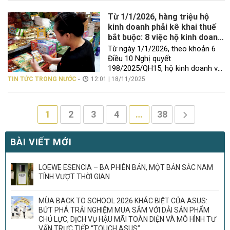
Nam đang hạn chế khả năng lan
tỏa công nghệ và giảm hiệu quả
Từ 1/1/2026, hàng triệu hộ
nâng cao năng suất trong nước.
kinh doanh phải kê khai thuế
Ngành công nghiệp điện […]
bắt buộc: 8 việc hộ kinh doanh
cần làm ngay trong năm nay
Từ ngày 1/1/2026, theo khoản 6
Điều 10 Nghị quyết
198/2025/QH15, hộ kinh doanh và
cá nhân kinh doanh sẽ không còn
-
TIN TỨC TRONG NƯỚC
12:01 | 18/11/2025
áp dụng phương pháp khoán thuế.
Thay vào đó, toàn bộ hộ kinh
doanh phải nộp thuế theo pháp
1
2
3
4
…
38
luật về quản lý thuế, tức chuyển
sang phương pháp kê khai. Hộ kinh
[…]
BÀI VIẾT MỚI
LOEWE ESENCIA – BA PHIÊN BẢN, MỘT BẢN SẮC NAM
TÍNH VƯỢT THỜI GIAN
MÙA BACK TO SCHOOL 2026 KHÁC BIỆT CỦA ASUS:
BỨT PHÁ TRẢI NGHIỆM MUA SẮM VỚI DẢI SẢN PHẨM
CHỦ LỰC, DỊCH VỤ HẬU MÃI TOÀN DIỆN VÀ MÔ HÌNH TƯ
VẤN TRỰC TIẾP “TOUCH ASUS”