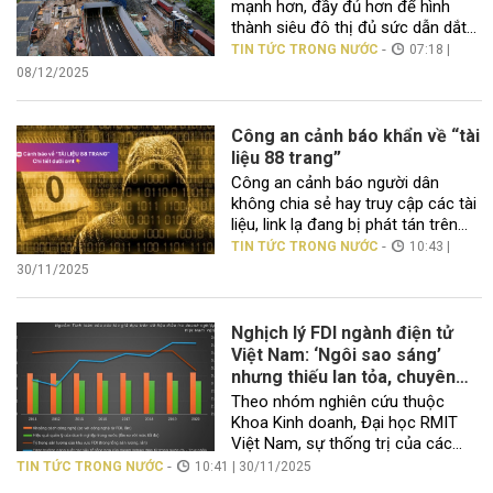
mạnh hơn, đầy đủ hơn để hình
thành siêu đô thị đủ sức dẫn dắt
kinh tế cả nước và cạnh tranh ở
-
TIN TỨC TRONG NƯỚC
07:18 |
khu vực. Hôm nay (8-12), Quốc hội
08/12/2025
sẽ thảo luận tại hội trường về dự
thảo Nghị quyết sửa đổi, bổ sung
Nghị quyết 98/2023 […]
Công an cảnh báo khẩn về “tài
liệu 88 trang”
Công an cảnh báo người dân
không chia sẻ hay truy cập các tài
liệu, link lạ đang bị phát tán trên
mạng vì tiềm ẩn nội dung độc hại,
-
TIN TỨC TRONG NƯỚC
10:43 |
mã độc và nguy cơ lừa đảo chiếm
30/11/2025
đoạt tài khoản. Ngày 28/11, Công
an xã Tiên Hưng (tỉnh Hưng Yên)
vừa phát đi cảnh […]
Nghịch lý FDI ngành điện tử
Việt Nam: ‘Ngôi sao sáng’
nhưng thiếu lan tỏa, chuyên
gia RMIT cảnh báo Việt Nam
Theo nhóm nghiên cứu thuộc
có nguy cơ gặp cảnh “càng
Khoa Kinh doanh, Đại học RMIT
nhiều càng thiệt”
Việt Nam, sự thống trị của các
doanh nghiệp có vốn nước ngoài
-
TIN TỨC TRONG NƯỚC
10:41 | 30/11/2025
trong ngành công nghệ cao ở Việt