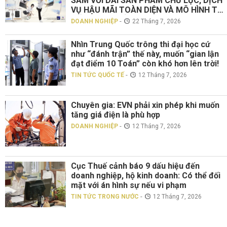
SẮM VỚI DẢI SẢN PHẨM CHỦ LỰC, DỊCH
VỤ HẬU MÃI TOÀN DIỆN VÀ MÔ HÌNH TƯ
VẤN TRỰC TIẾP “TOUCH ASUS”
-
DOANH NGHIỆP
22 Tháng 7, 2026
Nhìn Trung Quốc trông thi đại học cứ
như “đánh trận” thế này, muốn “gian lận
đạt điểm 10 Toán” còn khó hơn lên trời!
-
TIN TỨC QUỐC TẾ
12 Tháng 7, 2026
Chuyên gia: EVN phải xin phép khi muốn
tăng giá điện là phù hợp
-
DOANH NGHIỆP
12 Tháng 7, 2026
Cục Thuế cảnh báo 9 dấu hiệu đến
doanh nghiệp, hộ kinh doanh: Có thể đối
mặt với án hình sự nếu vi phạm
-
TIN TỨC TRONG NƯỚC
12 Tháng 7, 2026