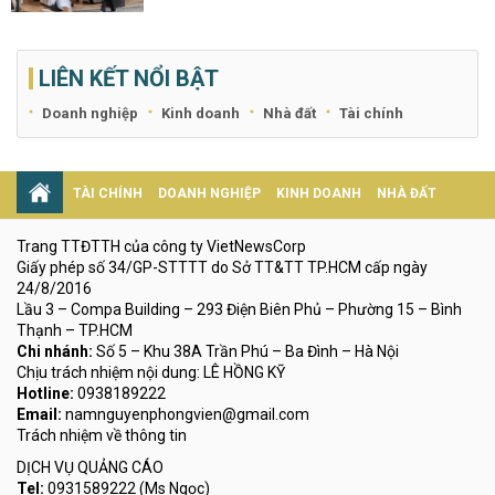
LIÊN KẾT NỔI BẬT
Doanh nghiệp
Kinh doanh
Nhà đất
Tài chính
TÀI CHÍNH
DOANH NGHIỆP
KINH DOANH
NHÀ ĐẤT
Trang TTĐTTH của công ty VietNewsCorp
Giấy phép số 34/GP-STTTT do Sở TT&TT TP.HCM cấp ngày
24/8/2016
Lầu 3 – Compa Building – 293 Điện Biên Phủ – Phường 15 – Bình
Thạnh – TP.HCM
Chi nhánh:
Số 5 – Khu 38A Trần Phú – Ba Đình – Hà Nội
Chịu trách nhiệm nội dung: LÊ HỒNG KỸ
Hotline:
0938189222
Email:
namnguyenphongvien@gmail.com
Trách nhiệm về thông tin
DỊCH VỤ QUẢNG CÁO
Tel:
0931589222 (Ms Ngọc)