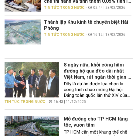
chế thi hành và tính thêm 0,05% tiền lãi
mỗi ngày
-
TIN TỨC TRONG NƯỚC
02:44 | 28/02/2026
Thành lập Khu kinh tế chuyên biệt Hải
Phòng
-
TIN TỨC TRONG NƯỚC
16:12 | 13/02/2026
8 ngày nữa, khởi công hầm
đường bộ qua đèo dài nhất
Việt Nam, rút ngắn thời gian di
chuyển từ 2 tiếng xuống 11
Đây là dự án được lựa chọn là
phút
công trình chào mừng Đại hội
Đảng toàn quốc lần thứ XIV của
Đảng, là công trình có ý nghĩa đặc
-
TIN TỨC TRONG NƯỚC
16:43 | 11/12/2025
biệt quan trọng đối với tỉnh Lai
Châu. Dự án được lựa chọn là
công trình chào mừng Đại hội
Mở đường cho TP HCM tăng
Đảng toàn quốc lần thứ XIV […]
tốc, vươn tầm
TP HCM cần một khung thể chế