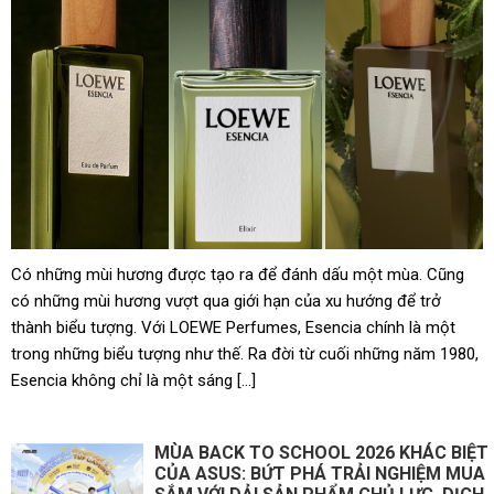
Đông Nam Á
Lãi vài trăm tỷ mỗi năm nhờ giúp các đại gia săn “vàng
đen” ngoài khơi, DN đội trực thăng lớn nhất Việt Nam còn
sở hữu số cổ phiếu ngân hàng trị giá 16.700 tỷ
Có những mùi hương được tạo ra để đánh dấu một mùa. Cũng
có những mùi hương vượt qua giới hạn của xu hướng để trở
thành biểu tượng. Với LOEWE Perfumes, Esencia chính là một
trong những biểu tượng như thế. Ra đời từ cuối những năm 1980,
Esencia không chỉ là một sáng […]
MÙA BACK TO SCHOOL 2026 KHÁC BIỆT
CỦA ASUS: BỨT PHÁ TRẢI NGHIỆM MUA