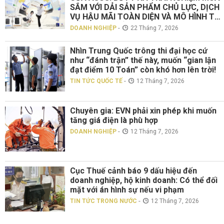
SẮM VỚI DẢI SẢN PHẨM CHỦ LỰC, DỊCH
VỤ HẬU MÃI TOÀN DIỆN VÀ MÔ HÌNH TƯ
VẤN TRỰC TIẾP “TOUCH ASUS”
-
DOANH NGHIỆP
22 Tháng 7, 2026
Nhìn Trung Quốc trông thi đại học cứ
như “đánh trận” thế này, muốn “gian lận
đạt điểm 10 Toán” còn khó hơn lên trời!
-
TIN TỨC QUỐC TẾ
12 Tháng 7, 2026
Chuyên gia: EVN phải xin phép khi muốn
tăng giá điện là phù hợp
-
DOANH NGHIỆP
12 Tháng 7, 2026
Cục Thuế cảnh báo 9 dấu hiệu đến
doanh nghiệp, hộ kinh doanh: Có thể đối
mặt với án hình sự nếu vi phạm
-
TIN TỨC TRONG NƯỚC
12 Tháng 7, 2026