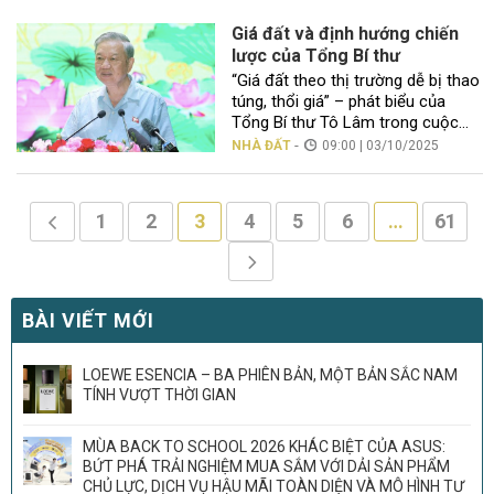
những doanh nghiệp đầu tiên
được Bộ Xây dựng nhắc đến
Giá đất và định hướng chiến
là Vingroup , đây là một trong
lược của Tổng Bí thư
những tập đoàn […]
“Giá đất theo thị trường dễ bị thao
túng, thổi giá” – phát biểu của
Tổng Bí thư Tô Lâm trong cuộc
tiếp xúc cử tri tại Hà Nội vừa qua
-
NHÀ ĐẤT
09:00 | 03/10/2025
đã gây tiếng vang mạnh mẽ. Tổng
Bí thư Tô Lâm nhấn mạnh quan
điểm Nhà nước phải bảo đảm với
1
2
3
4
5
6
…
61
quyền sử dụng […]
BÀI VIẾT MỚI
LOEWE ESENCIA – BA PHIÊN BẢN, MỘT BẢN SẮC NAM
TÍNH VƯỢT THỜI GIAN
MÙA BACK TO SCHOOL 2026 KHÁC BIỆT CỦA ASUS:
BỨT PHÁ TRẢI NGHIỆM MUA SẮM VỚI DẢI SẢN PHẨM
CHỦ LỰC, DỊCH VỤ HẬU MÃI TOÀN DIỆN VÀ MÔ HÌNH TƯ