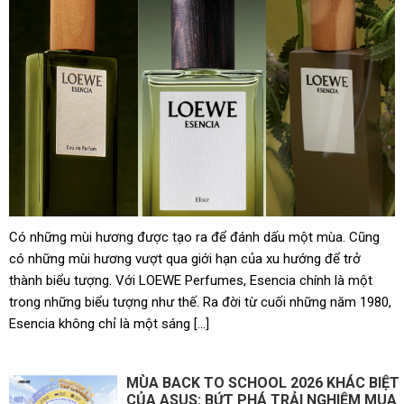
Đế chế giày 1.100 cửa hàng tại Nhật Bản muốn tiến vào
Đông Nam Á
Lãi vài trăm tỷ mỗi năm nhờ giúp các đại gia săn “vàng
đen” ngoài khơi, DN đội trực thăng lớn nhất Việt Nam còn
sở hữu số cổ phiếu ngân hàng trị giá 16.700 tỷ
Có những mùi hương được tạo ra để đánh dấu một mùa. Cũng
có những mùi hương vượt qua giới hạn của xu hướng để trở
thành biểu tượng. Với LOEWE Perfumes, Esencia chính là một
trong những biểu tượng như thế. Ra đời từ cuối những năm 1980,
Esencia không chỉ là một sáng […]
MÙA BACK TO SCHOOL 2026 KHÁC BIỆT
CỦA ASUS: BỨT PHÁ TRẢI NGHIỆM MUA