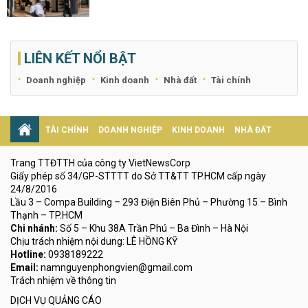
LIÊN KẾT NỔI BẬT
Doanh nghiệp
Kinh doanh
Nhà đất
Tài chính
TÀI CHÍNH
DOANH NGHIỆP
KINH DOANH
NHÀ ĐẤT
Trang TTĐTTH của công ty VietNewsCorp
Giấy phép số 34/GP-STTTT do Sở TT&TT TP.HCM cấp ngày
24/8/2016
Lầu 3 – Compa Building – 293 Điện Biên Phủ – Phường 15 – Bình
Thạnh – TP.HCM
Chi nhánh:
Số 5 – Khu 38A Trần Phú – Ba Đình – Hà Nội
Chịu trách nhiệm nội dung: LÊ HỒNG KỸ
Hotline:
0938189222
Email:
namnguyenphongvien@gmail.com
Trách nhiệm về thông tin
DỊCH VỤ QUẢNG CÁO