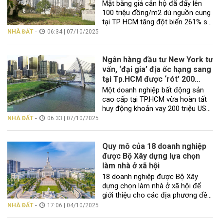
HCM
Mặt bằng giá căn hộ đã đẩy lên
100 triệu đồng/m2 dù nguồn cung
tại TP HCM tăng đột biến 261% so
với cùng kỳ, cao nhất trong 3 năm.
-
NHÀ ĐẤT
06:34 | 07/10/2025
Giá nhà tăng, giao dịch vẫn sôi
động Báo cáo quý III/2025 của
Trung tâm Nghiên cứu Thị trường
Ngân hàng đầu tư New York tư
và Am hiểu Khách hàng One […]
vấn, ‘đại gia’ địa ốc hạng sang
tại Tp.HCM được ‘rót’ 200
triệu USD
Một doanh nghiệp bất động sản
cao cấp tại TP.HCM vừa hoàn tất
huy động khoản vay 200 triệu USD,
với vai trò tư vấn tài chính thuộc
-
NHÀ ĐẤT
06:33 | 07/10/2025
về một ngân hàng đầu tư đa quốc
gia danh tiếng có trụ sở tại New
York. Theo thông tin từ Công ty
Quy mô của 18 doanh nghiệp
Luật TNHH YKVN, Công […]
được Bộ Xây dựng lựa chọn
làm nhà ở xã hội
18 doanh nghiệp được Bộ Xây
dựng chọn làm nhà ở xã hội để
giới thiệu cho các địa phương đều
là những đơn vị có tiềm lực tài
-
NHÀ ĐẤT
17:06 | 04/10/2025
chính và năng lực tốt. Một trong