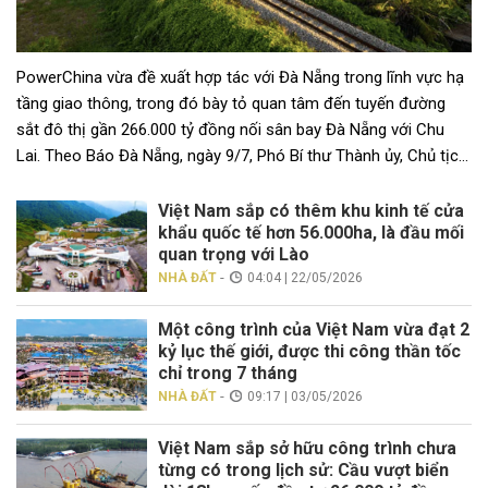
PowerChina vừa đề xuất hợp tác với Đà Nẵng trong lĩnh vực hạ
tầng giao thông, trong đó bày tỏ quan tâm đến tuyến đường
sắt đô thị gần 266.000 tỷ đồng nối sân bay Đà Nẵng với Chu
Lai. Theo Báo Đà Nẵng, ngày 9/7, Phó Bí thư Thành ủy, Chủ tịch
UBND TP […]
Việt Nam sắp có thêm khu kinh tế cửa
khẩu quốc tế hơn 56.000ha, là đầu mối
quan trọng với Lào
-
NHÀ ĐẤT
04:04 | 22/05/2026
Một công trình của Việt Nam vừa đạt 2
kỷ lục thế giới, được thi công thần tốc
chỉ trong 7 tháng
-
NHÀ ĐẤT
09:17 | 03/05/2026
Việt Nam sắp sở hữu công trình chưa
từng có trong lịch sử: Cầu vượt biển