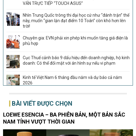
VẤN TRỰC TIẾP “TOUCH ASUS”
Nhìn Trung Quốc trông thi đại học cứ như “đánh trận” thế
này, muốn “gian lận đạt điểm 10 Toán” còn khó hơn lên
trời!
Chuyên gia: EVN phải xin phép khi muốn tăng giá điện là
phù hợp
Cục Thuế cảnh báo 9 dấu hiệu đến doanh nghiệp, hộ kinh
doanh: Có thể đối mặt với án hình sự nếu vi phạm
Kinh tế Việt Nam 6 tháng đầu năm và dự báo cả năm
2026
Sau THACO, thêm Tập đoàn Trung Quốc muốn tham gia
BÀI VIẾT ĐƯỢC CHỌN
dự án đường sắt 266.000 tỷ đồng, rút ngắn thời gian từ
Đà Nẵng tới Hội An còn 20 phút
LOEWE ESENCIA – BA PHIÊN BẢN, MỘT BẢN SẮC
Vượt Trung Quốc, Việt Nam vừa đón tin cực vui tại Mỹ
NAM TÍNH VƯỢT THỜI GIAN