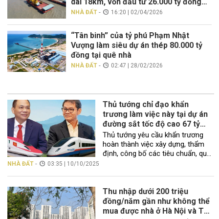
dài 18km, vốn đầu tư 26.000 tỷ đồng
xác lập kỷ lục, lọt Top 3 Đông Nam Á
-
NHÀ ĐẤT
16:20 | 02/04/2026
“Tân binh” của tỷ phú Phạm Nhật
Vượng làm siêu dự án thép 80.000 tỷ
đồng tại quê nhà
-
NHÀ ĐẤT
02:47 | 28/02/2026
Thủ tướng chỉ đạo khẩn
trương làm việc này tại dự án
đường sắt tốc độ cao 67 tỷ
USD VinSpeed và THACO
Thủ tướng yêu cầu khẩn trương
cùng xin thực hiện
hoàn thành việc xây dựng, thẩm
định, công bố các tiêu chuẩn, quy
chuẩn, quy trình thực hiện đối với
-
NHÀ ĐẤT
03:35 | 10/10/2025
đường sắt tốc độ cao trên trục
Bắc – Nam, hoàn thành chậm nhất
trong tháng 10/2025. Văn phòng
Thu nhập dưới 200 triệu
Chính phủ vừa có công văn gửi Bộ
đồng/năm gần như không thể
trưởng các […]
mua được nhà ở Hà Nội và TP