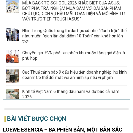
MÙA BACK TO SCHOOL 2026 KHÁC BIỆT CỦA ASUS:
BỨT PHÁ TRẢI NGHIỆM MUA SẮM VỚI DẢI SẢN PHẨM
CHỦ LỰC, DỊCH VỤ HẬU MÃI TOÀN DIỆN VÀ MÔ HÌNH TƯ
VẤN TRỰC TIẾP “TOUCH ASUS”
Nhìn Trung Quốc trông thi đại học cứ như “đánh trận” thế
này, muốn “gian lận đạt điểm 10 Toán” còn khó hơn lên
trời!
Chuyên gia: EVN phải xin phép khi muốn tăng giá điện là
phù hợp
Cục Thuế cảnh báo 9 dấu hiệu đến doanh nghiệp, hộ kinh
doanh: Có thể đối mặt với án hình sự nếu vi phạm
Kinh tế Việt Nam 6 tháng đầu năm và dự báo cả năm
2026
Sau THACO, thêm Tập đoàn Trung Quốc muốn tham gia
dự án đường sắt 266.000 tỷ đồng, rút ngắn thời gian từ
BÀI VIẾT ĐƯỢC CHỌN
Đà Nẵng tới Hội An còn 20 phút
LOEWE ESENCIA – BA PHIÊN BẢN, MỘT BẢN SẮC