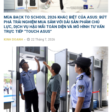
MÙA BACK TO SCHOOL 2026 KHÁC BIỆT CỦA ASUS: BỨT
PHÁ TRẢI NGHIỆM MUA SẮM VỚI DẢI SẢN PHẨM CHỦ
LỰC, DỊCH VỤ HẬU MÃI TOÀN DIỆN VÀ MÔ HÌNH TƯ VẤN
TRỰC TIẾP “TOUCH ASUS”
-
KINH DOANH
22 Tháng 7, 2026