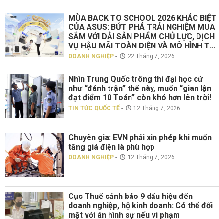
MÙA BACK TO SCHOOL 2026 KHÁC BIỆT
CỦA ASUS: BỨT PHÁ TRẢI NGHIỆM MUA
SẮM VỚI DẢI SẢN PHẨM CHỦ LỰC, DỊCH
VỤ HẬU MÃI TOÀN DIỆN VÀ MÔ HÌNH TƯ
VẤN TRỰC TIẾP “TOUCH ASUS”
-
DOANH NGHIỆP
22 Tháng 7, 2026
Nhìn Trung Quốc trông thi đại học cứ
như “đánh trận” thế này, muốn “gian lận
đạt điểm 10 Toán” còn khó hơn lên trời!
-
TIN TỨC QUỐC TẾ
12 Tháng 7, 2026
Chuyên gia: EVN phải xin phép khi muốn
tăng giá điện là phù hợp
-
DOANH NGHIỆP
12 Tháng 7, 2026
Cục Thuế cảnh báo 9 dấu hiệu đến
doanh nghiệp, hộ kinh doanh: Có thể đối
mặt với án hình sự nếu vi phạm