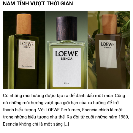
Vượt Trung Quốc, Việt Nam vừa đón tin cực vui tại Mỹ
NAM TÍNH VƯỢT THỜI GIAN
Đế chế giày 1.100 cửa hàng tại Nhật Bản muốn tiến vào
Đông Nam Á
Lãi vài trăm tỷ mỗi năm nhờ giúp các đại gia săn “vàng
đen” ngoài khơi, DN đội trực thăng lớn nhất Việt Nam còn
sở hữu số cổ phiếu ngân hàng trị giá 16.700 tỷ
Có những mùi hương được tạo ra để đánh dấu một mùa. Cũng
có những mùi hương vượt qua giới hạn của xu hướng để trở
thành biểu tượng. Với LOEWE Perfumes, Esencia chính là một
trong những biểu tượng như thế. Ra đời từ cuối những năm 1980,
Esencia không chỉ là một sáng […]