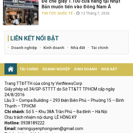
Đế chế giày 1.100 cửa hàng tại Nhật
Bản muốn tiến vào Đông Nam Á
-
TIN TỨC QUỐC TẾ
12 Tháng 7, 2026
LIÊN KẾT NỔI BẬT
Doanh nghiệp
Kinh doanh
Nhà đất
Tài chính
TÀI CHÍNH
DOANH NGHIỆP
KINH DOANH
NHÀ ĐẤT
Trang TTĐTTH của công ty VietNewsCorp
Giấy phép số 34/GP-STTTT do Sở TT&TT TP.HCM cấp ngày
24/8/2016
Lầu 3 – Compa Building – 293 Điện Biên Phủ – Phường 15 – Bình
Thạnh – TP.HCM
Chi nhánh:
Số 5 – Khu 38A Trần Phú – Ba Đình – Hà Nội
Chịu trách nhiệm nội dung: LÊ HỒNG KỸ
Hotline:
0938189222
Email:
namnguyenphongvien@gmail.com