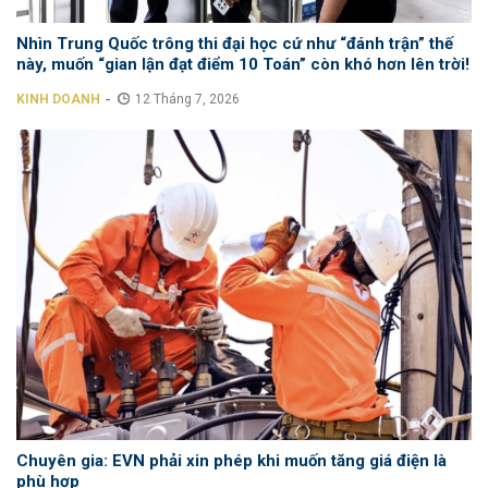
Nhìn Trung Quốc trông thi đại học cứ như “đánh trận” thế
này, muốn “gian lận đạt điểm 10 Toán” còn khó hơn lên trời!
-
KINH DOANH
12 Tháng 7, 2026
Chuyên gia: EVN phải xin phép khi muốn tăng giá điện là
phù hợp