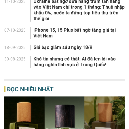
Ukraine bất ngờ đưa hàng trăm tấn hàng
11-10-2025
vào Việt Nam chỉ trong 1 tháng: Thuế nhập
khẩu 0%, nước ta đứng top tiêu thụ trên
thế giới
iPhone 15, 15 Plus bất ngờ tăng giá tại
07-10-2025
Việt Nam
Giá bạc giảm sâu ngày 18/9
18-09-2025
Khó tin nhưng có thật: AI đã len lỏi vào
30-08-2025
hàng nghìn lĩnh vực ở Trung Quốc!
ĐỌC NHIỀU NHẤT