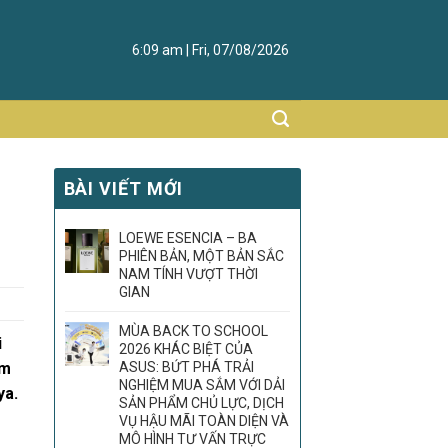
6:09 am | Fri, 07/08/2026
BÀI VIẾT MỚI
LOEWE ESENCIA – BA
PHIÊN BẢN, MỘT BẢN SẮC
NAM TÍNH VƯỢT THỜI
GIAN
MÙA BACK TO SCHOOL
i
2026 KHÁC BIỆT CỦA
ảm
ASUS: BỨT PHÁ TRẢI
NGHIỆM MUA SẮM VỚI DẢI
ya.
SẢN PHẨM CHỦ LỰC, DỊCH
VỤ HẬU MÃI TOÀN DIỆN VÀ
MÔ HÌNH TƯ VẤN TRỰC