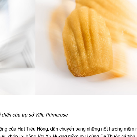
điển của trụ sở Villa Primerose
 động của Hạt Tiêu Hồng, dần chuyển sang những nốt hương mềm 
uỳ, khép lại bằng lớp Xạ Hương mềm mại cùng Da Thuộc cá tính.