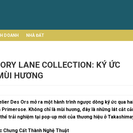
NH DOANH
NHÀ ĐẤT
ORY LANE COLLECTION: KÝ ỨC
 MÙI HƯƠNG
lier Des Ors mở ra một hành trình ngược dòng ký ức qua ha
a Primerose. Không chỉ là mùi hương, đây là những lát cắt c
thể trải nghiệm tại pop-up mới của thương hiệu ở Takashima
ợc Chưng Cất Thành Nghệ Thuật