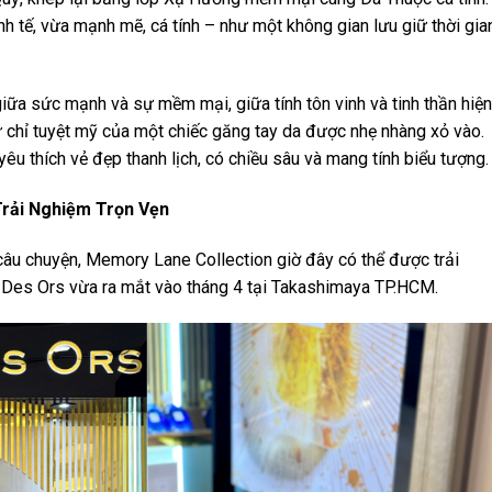
nh tế, vừa mạnh mẽ, cá tính – như một không gian lưu giữ thời gia
iữa sức mạnh và sự mềm mại, giữa tính tôn vinh và tinh thần hiện
ử chỉ tuyệt mỹ của một chiếc găng tay da được nhẹ nhàng xỏ vào.
êu thích vẻ đẹp thanh lịch, có chiều sâu và mang tính biểu tượng.
Trải Nghiệm Trọn Vẹn
câu chuyện, Memory Lane Collection giờ đây có thể được trải
er Des Ors vừa ra mắt vào tháng 4 tại Takashimaya TP.HCM.