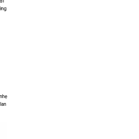
đi
ởng
 nhẹ
lan