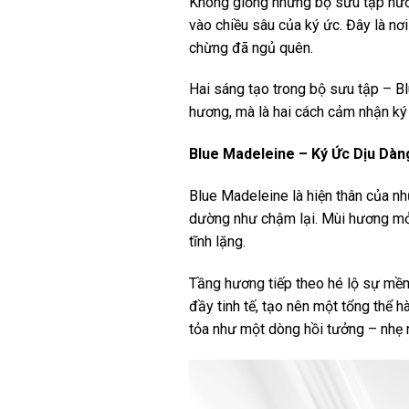
Không giống những bộ sưu tập hướ
vào chiều sâu của ký ức. Đây là nơ
chừng đã ngủ quên.
Hai sáng tạo trong bộ sưu tập – B
hương, mà là hai cách cảm nhận ký 
Blue Madeleine – Ký Ức Dịu Dà
Blue Madeleine là hiện thân của nhữ
dường như chậm lại. Mùi hương mở 
tĩnh lặng.
Tầng hương tiếp theo hé lộ sự mềm
đầy tinh tế, tạo nên một tổng thể h
tỏa như một dòng hồi tưởng – nhẹ 