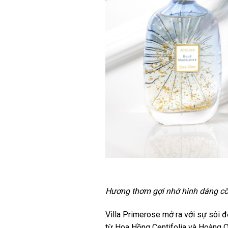
Hương thơm gợi nhớ hình dáng cổ 
Villa Primerose mở ra với sự sôi
từ Hoa Hồng Centifolia và Hoàng Q