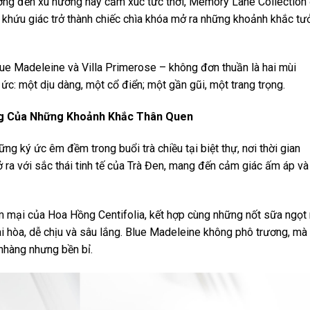
ng đến xu hướng hay cảm xúc tức thời, Memory Lane Collection 
i khứu giác trở thành chiếc chìa khóa mở ra những khoảnh khắc tư
lue Madeleine và Villa Primerose – không đơn thuần là hai mùi
ức: một dịu dàng, một cổ điển; một gần gũi, một trang trọng.
ng Của Những Khoảnh Khắc Thân Quen
ng ký ức êm đềm trong buổi trà chiều tại biệt thự, nơi thời gian
ra với sắc thái tinh tế của Trà Đen, mang đến cảm giác ấm áp và
 mại của Hoa Hồng Centifolia, kết hợp cùng những nốt sữa ngọt
ài hòa, dễ chịu và sâu lắng. Blue Madeleine không phô trương, mà 
nhàng nhưng bền bỉ.