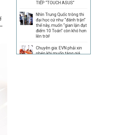
TIẾP “TOUCH ASUS”
Nhìn Trung Quốc trông thi
ể
đại học cứ như “đánh trận”
thế này, muốn “gian lận đạt
 –
điểm 10 Toán” còn khó hơn
lên trời!
Chuyên gia: EVN phải xin
phép khi muốn tăng giá
điện là phù hợp
Cục Thuế cảnh báo 9 dấu
hiệu đến doanh nghiệp, hộ
kinh doanh: Có thể đối mặt
với án hình sự nếu vi phạm
Kinh tế Việt Nam 6 tháng
đầu năm và dự báo cả năm
2026
Sau THACO, thêm Tập
đoàn Trung Quốc muốn
tham gia dự án đường sắt