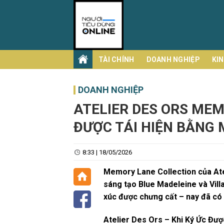
Skip
to
content
TÀI CHÍNH
DOANH NGHIỆP
KI
DOANH NGHIỆP
ATELIER DES ORS MEM
ĐƯỢC TÁI HIỆN BẰNG
8:33 | 18/05/2026
Memory Lane Collection của Ate
sáng tạo Blue Madeleine và Vill
xúc được chưng cất – nay đã có 
Atelier Des Ors – Khi Ký Ức Đư