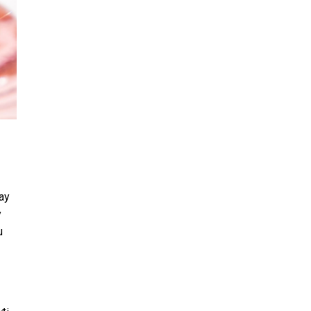
266.000 tỷ đồng, rút ngắn
thời gian từ Đà Nẵng tới Hội
An còn 20 phút
Vượt Trung Quốc, Việt Nam
vừa đón tin cực vui tại Mỹ
Đế chế giày 1.100 cửa hàng
tại Nhật Bản muốn tiến vào
Đông Nam Á
Lãi vài trăm tỷ mỗi năm
nhờ giúp các đại gia săn
“vàng đen” ngoài khơi, DN
đội trực thăng lớn nhất Việt
ay
Nam còn sở hữu số cổ
y
phiếu ngân hàng trị giá
16.700 tỷ
u