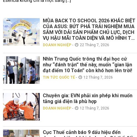
Esencia không chỉ là một sáng […]
MÙA BACK TO SCHOOL 2026 KHÁC BIỆT
CỦA ASUS: BỨT PHÁ TRẢI NGHIỆM MUA
SẮM VỚI DẢI SẢN PHẨM CHỦ LỰC, DỊCH
VỤ HẬU MÃI TOÀN DIỆN VÀ MÔ HÌNH TƯ
VẤN TRỰC TIẾP “TOUCH ASUS”
-
DOANH NGHIỆP
22 Tháng 7, 2026
Nhìn Trung Quốc trông thi đại học cứ
như “đánh trận” thế này, muốn “gian lận
đạt điểm 10 Toán” còn khó hơn lên trời!
-
TIN TỨC QUỐC TẾ
12 Tháng 7, 2026
Chuyên gia: EVN phải xin phép khi muốn
tăng giá điện là phù hợp
-
DOANH NGHIỆP
12 Tháng 7, 2026
Cục Thuế cảnh báo 9 dấu hiệu đến