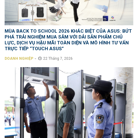
MÙA BACK TO SCHOOL 2026 KHÁC BIỆT CỦA ASUS: BỨT
PHÁ TRẢI NGHIỆM MUA SẮM VỚI DẢI SẢN PHẨM CHỦ
LỰC, DỊCH VỤ HẬU MÃI TOÀN DIỆN VÀ MÔ HÌNH TƯ VẤN
TRỰC TIẾP “TOUCH ASUS”
-
DOANH NGHIỆP
22 Tháng 7, 2026