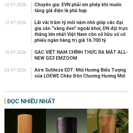
Chuyên gia: EVN phải xin phép khi muốn
12-07-2026
tăng giá điện là phù hợp
Lãi vài trăm tỷ mỗi năm nhờ giúp các đại
12-07-2026
gia săn “vàng đen” ngoài khơi, DN đội trực
thăng lớn nhất Việt Nam còn sở hữu số cổ
phiếu ngân hàng trị giá 16.700 tỷ
GAC VIỆT NAM CHÍNH THỨC RA MẮT ALL-
10-07-2026
NEW GS3 EMZOOM
Aire Sutileza EDT: Mùi Hương Biểu Tượng
03-07-2026
của LOEWE Chào Đón Chương Hương Mới
ĐỌC NHIỀU NHẤT