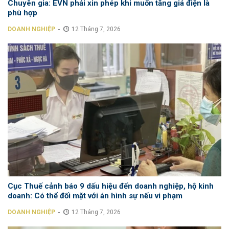
Chuyên gia: EVN phải xin phép khi muốn tăng giá điện là
phù hợp
-
DOANH NGHIỆP
12 Tháng 7, 2026
Cục Thuế cảnh báo 9 dấu hiệu đến doanh nghiệp, hộ kinh
doanh: Có thể đối mặt với án hình sự nếu vi phạm
-
DOANH NGHIỆP
12 Tháng 7, 2026