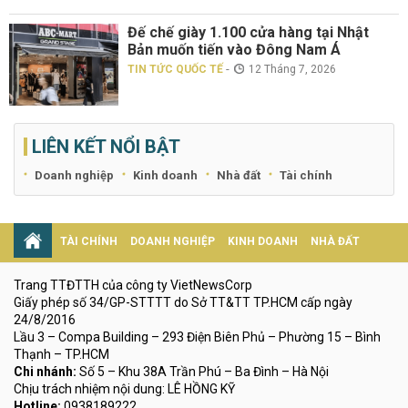
Đế chế giày 1.100 cửa hàng tại Nhật
Bản muốn tiến vào Đông Nam Á
-
TIN TỨC QUỐC TẾ
12 Tháng 7, 2026
LIÊN KẾT NỔI BẬT
Doanh nghiệp
Kinh doanh
Nhà đất
Tài chính
TÀI CHÍNH
DOANH NGHIỆP
KINH DOANH
NHÀ ĐẤT
Trang TTĐTTH của công ty VietNewsCorp
Giấy phép số 34/GP-STTTT do Sở TT&TT TP.HCM cấp ngày
24/8/2016
Lầu 3 – Compa Building – 293 Điện Biên Phủ – Phường 15 – Bình
Thạnh – TP.HCM
Chi nhánh:
Số 5 – Khu 38A Trần Phú – Ba Đình – Hà Nội
Chịu trách nhiệm nội dung: LÊ HỒNG KỸ
Hotline:
0938189222