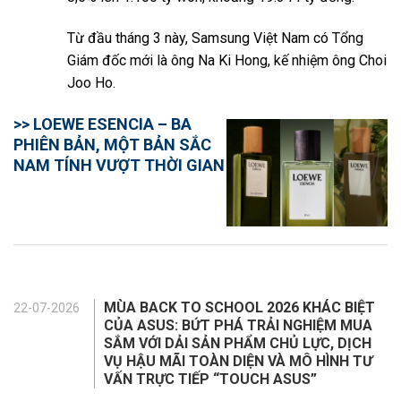
Từ đầu tháng 3 này, Samsung Việt Nam có Tổng
Giám đốc mới là ông Na Ki Hong, kế nhiệm ông Choi
Joo Ho.
>> LOEWE ESENCIA – BA
PHIÊN BẢN, MỘT BẢN SẮC
NAM TÍNH VƯỢT THỜI GIAN
MÙA BACK TO SCHOOL 2026 KHÁC BIỆT
22-07-2026
CỦA ASUS: BỨT PHÁ TRẢI NGHIỆM MUA
SẮM VỚI DẢI SẢN PHẨM CHỦ LỰC, DỊCH
VỤ HẬU MÃI TOÀN DIỆN VÀ MÔ HÌNH TƯ
VẤN TRỰC TIẾP “TOUCH ASUS”