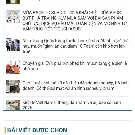
MÙA BACK TO SCHOOL 2026 KHÁC BIỆT CỦA ASUS:
BỨT PHÁ TRẢI NGHIỆM MUA SẮM VỚI DẢI SẢN PHẨM
CHỦ LỰC, DỊCH VỤ HẬU MÃI TOÀN DIỆN VÀ MÔ HÌNH TƯ
VẤN TRỰC TIẾP “TOUCH ASUS”
Nhìn Trung Quốc trông thi đại học cứ như “đánh trận” thế
này, muốn “gian lận đạt điểm 10 Toán” còn khó hơn lên
trời!
Chuyên gia: EVN phải xin phép khi muốn tăng giá điện là
phù hợp
Cục Thuế cảnh báo 9 dấu hiệu đến doanh nghiệp, hộ kinh
doanh: Có thể đối mặt với án hình sự nếu vi phạm
Kinh tế Việt Nam 6 tháng đầu năm và dự báo cả năm
2026
Sau THACO, thêm Tập đoàn Trung Quốc muốn tham gia
dự án đường sắt 266.000 tỷ đồng, rút ngắn thời gian từ
BÀI VIẾT ĐƯỢC CHỌN
Đà Nẵng tới Hội An còn 20 phút