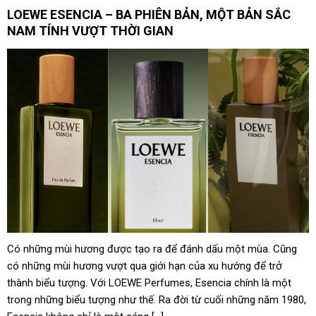
LOEWE ESENCIA – BA PHIÊN BẢN, MỘT BẢN SẮC
Vượt Trung Quốc, Việt Nam vừa đón tin cực vui tại Mỹ
NAM TÍNH VƯỢT THỜI GIAN
Đế chế giày 1.100 cửa hàng tại Nhật Bản muốn tiến vào
Đông Nam Á
Lãi vài trăm tỷ mỗi năm nhờ giúp các đại gia săn “vàng
đen” ngoài khơi, DN đội trực thăng lớn nhất Việt Nam còn
sở hữu số cổ phiếu ngân hàng trị giá 16.700 tỷ
Có những mùi hương được tạo ra để đánh dấu một mùa. Cũng
có những mùi hương vượt qua giới hạn của xu hướng để trở
thành biểu tượng. Với LOEWE Perfumes, Esencia chính là một
trong những biểu tượng như thế. Ra đời từ cuối những năm 1980,