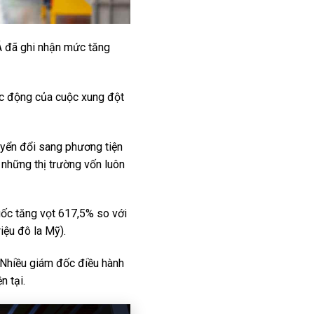
266.000 tỷ đồng, rút ngắn
thời gian từ Đà Nẵng tới Hội
An còn 20 phút
Á đã ghi nhận mức tăng
Vượt Trung Quốc, Việt Nam
vừa đón tin cực vui tại Mỹ
tác động của cuộc xung đột
Đế chế giày 1.100 cửa hàng
tại Nhật Bản muốn tiến vào
Đông Nam Á
uyển đổi sang phương tiện
Lãi vài trăm tỷ mỗi năm
 những thị trường vốn luôn
nhờ giúp các đại gia săn
“vàng đen” ngoài khơi, DN
đội trực thăng lớn nhất Việt
Nam còn sở hữu số cổ
uốc tăng vọt 617,5% so với
phiếu ngân hàng trị giá
iệu đô la Mỹ).
16.700 tỷ
 Nhiều giám đốc điều hành
n tại.