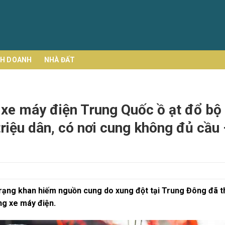
NH DOANH
NHÀ ĐẤT
’, xe máy điện Trung Quốc ồ ạt đổ bộ
triệu dân, có nơi cung không đủ cầu
h trạng khan hiếm nguồn cung do xung đột tại Trung Đông đã t
g xe máy điện.