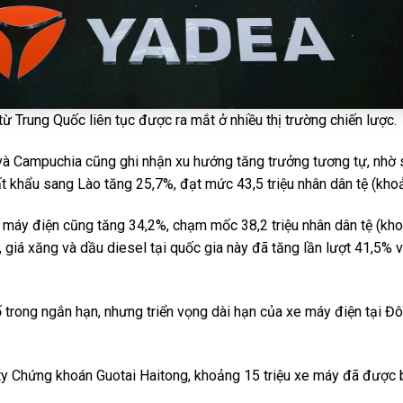
 Trung Quốc liên tục được ra mắt ở nhiều thị trường chiến lược.
 và Campuchia cũng ghi nhận xu hướng tăng trưởng tương tự, nhờ s
uất khẩu sang Lào tăng 25,7%, đạt mức 43,5 triệu nhân dân tệ (khoả
e máy điện cũng tăng 34,2%, chạm mốc 38,2 triệu nhân dân tệ (khoả
 giá xăng và dầu diesel tại quốc gia này đã tăng lần lượt 41,5% 
trong ngắn hạn, nhưng triển vọng dài hạn của xe máy điện tại Đ
y Chứng khoán Guotai Haitong, khoảng 15 triệu xe máy đã được bá