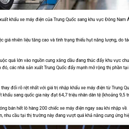
 xuất khẩu xe máy điện của Trung Quốc sang khu vực Đông Nam 
c giá nhiên liệu tăng cao và tình trạng thiếu hụt năng lượng, do 
thuộc quá lớn vào nguồn cung xăng dầu đang thúc đẩy khu vực ch
h đó, các nhà sản xuất Trung Quốc đẩy mạnh mở rộng thị phần tại
hay đổi rõ rệt nhất với giá trị nhập khẩu xe máy điện từ Trung Q
t khẩu sang quốc gia này đạt 64,7 triệu nhân dân tệ (khoảng 9,5 tr
óng bán hết lô hàng 200 chiếc xe máy điện ngay sau khi nhập về.
, nhu cầu tại thị trường này đang vượt quá khả năng cung ứng hiệ