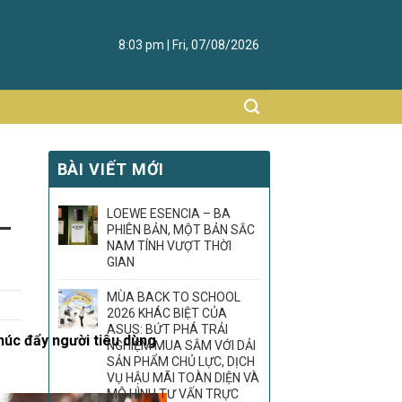
8:03 pm | Fri, 07/08/2026
BÀI VIẾT MỚI
LOEWE ESENCIA – BA
 –
PHIÊN BẢN, MỘT BẢN SẮC
NAM TÍNH VƯỢT THỜI
GIAN
MÙA BACK TO SCHOOL
2026 KHÁC BIỆT CỦA
ASUS: BỨT PHÁ TRẢI
húc đẩy người tiêu dùng
NGHIỆM MUA SẮM VỚI DẢI
SẢN PHẨM CHỦ LỰC, DỊCH
VỤ HẬU MÃI TOÀN DIỆN VÀ
MÔ HÌNH TƯ VẤN TRỰC