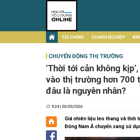
Skip
to
content
TÀI CHÍNH
DOANH NGHIỆP
KI
CHUYỂN ĐỘNG THỊ TRƯỜNG
‘Thời tới cản không kịp
vào thị trường hơn 700 
đâu là nguyên nhân?
9:24 | 03/05/2026
Giá nhiên liệu leo thang và tìn
Đông Nam Á chuyển sang sử dụn