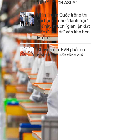
TIẾP “TOUCH ASUS”
Nhìn Trung Quốc trông thi
đại học cứ như “đánh trận”
thế này, muốn “gian lận đạt
điểm 10 Toán” còn khó hơn
lên trời!
Chuyên gia: EVN phải xin
phép khi muốn tăng giá
điện là phù hợp
Cục Thuế cảnh báo 9 dấu
hiệu đến doanh nghiệp, hộ
kinh doanh: Có thể đối mặt
với án hình sự nếu vi phạm
Kinh tế Việt Nam 6 tháng
đầu năm và dự báo cả năm
2026
Sau THACO, thêm Tập
đoàn Trung Quốc muốn
tham gia dự án đường sắt