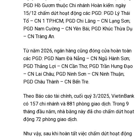
PGD Hồ Gươm thuộc Chi nhánh Hoàn kiếm. ngày
15/12 chấm dứt hoạt động các PGD: PGD Lý Thái
Tổ – CN 1 TP.HCM; PGD Chi Lăng – CN Lạng Sơn;
PGD Nam Cường – CN Yên Bái; PGD Khúc Thừa Dụ
– CN Tràng An.
Từ năm 2026, ngân hàng cũng đóng cửa hoàn toàn
các PGD: PGD Nam Đà Nẵng – CN Ngũ Hành Sơn;
PGD Thắng Lợi – CN Cần Thơ; PGD Trần Hưng Đạo
– CN Lai Châu; PGD Ninh Sơn – CN Ninh Thuận;
PGD Châu Thành – CN Bến Tre.
Theo Báo cáo tài chính, cuối quý 3/2025, VietinBank
có 157 chi nhánh và 881 phòng giao dịch. Trong 9
tháng đầu năm, nhà băng này đã cho chấm dứt hoạt
động 72 phòng giao dịch.
Như vậy, sau khi hoàn tất việc chấm dứt hoạt động