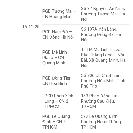
Số 37 Nguyễn An Ninh,
PGD Tương Mai –
Phường Tương Mai, Hà
CN Hoàng Mai
Nội
15-11-25
Số 137A Yên Lãng,
PGD Nam Đô –
Phường Đống Đa, Hà
CN Đông Hà Nội
Nội
TTTM Mê Linh Plaza,
PGD Mê Linh
Bắc Thăng Long – Nội
Plaza – CN
Bài, Xã Quang Minh, Hà
Quang Minh
Nội
Số 706 Cù Chính Lan,
PGD Đồng Tiến –
Phường Hòa Bình, Tỉnh
CN Hòa Bình
Phú Thọ
PGD Phan Xích
153 Phan Đăng Lưu,
Long – CN 2
Phường Cầu Kiệu,
TP.HCM
TP.HCM
PGD Lê Quang
592 Lê Quang Định,
Định – CN 2
Phường Hạnh Thông,
TP.HCM
TP.HCM