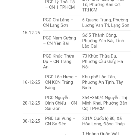
PGD Lý Thái Tổ
Tổ, Phường Bàn Cờ,
– CN 1 TP.HCM
TP.HCM
PGD Chi Lăng –
6 Quang Trung, Phường
CN Lạng Sơn
Lương Văn Tri, Lạng Sơn
15-12-25
Số 5 Thành Công,
PGD Nam Cường
Phường Yên Bái, Tỉnh
– CN Yên Bái
Lào Cai
PGD Khúc Thừa
73 Khúc Thừa Dụ,
Dụ – CN Tràng
Phường Cầu Giấy, Hà
An
Nội
PGD Lộc Hưng –
Khu phố Lộc Tân,
16-12-25
CN KCN Trảng
Phường An Tịnh, Tây
Bàng
Ninh
PGD Nguyễn
354–360/4 Nguyễn Thị
20-12-25
Đình Chiểu – CN
Minh Khai, Phường Bàn
Sài Gòn
Cờ, TP.HCM
PGD Lai Vung –
231A Quốc lộ 80, Xã
30-12-25
CN Sa Đéc
Hòa Long, Đồng Tháp
1 Hoàng Quốc Việt,