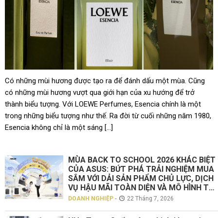
sở hữu số cổ phiếu ngân hàng trị giá 16.700 tỷ
Có những mùi hương được tạo ra để đánh dấu một mùa. Cũng
có những mùi hương vượt qua giới hạn của xu hướng để trở
thành biểu tượng. Với LOEWE Perfumes, Esencia chính là một
trong những biểu tượng như thế. Ra đời từ cuối những năm 1980,
Esencia không chỉ là một sáng […]
MÙA BACK TO SCHOOL 2026 KHÁC BIỆT
CỦA ASUS: BỨT PHÁ TRẢI NGHIỆM MUA
SẮM VỚI DẢI SẢN PHẨM CHỦ LỰC, DỊCH
VỤ HẬU MÃI TOÀN DIỆN VÀ MÔ HÌNH TƯ
VẤN TRỰC TIẾP “TOUCH ASUS”
-
DOANH NGHIỆP
22 Tháng 7, 2026