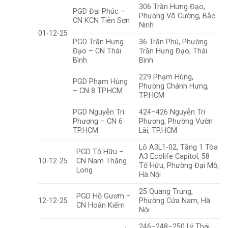
306 Trần Hưng Đạo,
PGD Đại Phúc –
Phường Võ Cường, Bắc
CN KCN Tiên Sơn
Ninh
01-12-25
PGD Trần Hưng
36 Trần Phú, Phường
Đạo – CN Thái
Trần Hưng Đạo, Thái
Bình
Bình
229 Phạm Hùng,
PGD Phạm Hùng
Phường Chánh Hưng,
– CN 8 TP.HCM
TP.HCM
PGD Nguyễn Tri
424–426 Nguyễn Tri
Phương – CN 6
Phương, Phường Vườn
TP.HCM
Lài, TP.HCM
Lô A3L1-02, Tầng 1 Tòa
PGD Tố Hữu –
A3 Ecolife Capitol, 58
10-12-25
CN Nam Thăng
Tố Hữu, Phường Đại Mỗ,
Long
Hà Nội
25 Quang Trung,
PGD Hồ Gươm –
12-12-25
Phường Cửa Nam, Hà
CN Hoàn Kiếm
Nội
246–248–250 Lý Thái