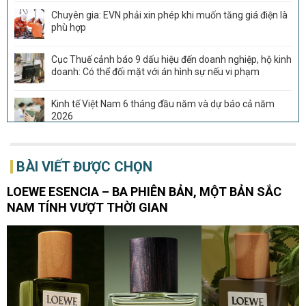
Chuyên gia: EVN phải xin phép khi muốn tăng giá điện là
phù hợp
Cục Thuế cảnh báo 9 dấu hiệu đến doanh nghiệp, hộ kinh
doanh: Có thể đối mặt với án hình sự nếu vi phạm
Kinh tế Việt Nam 6 tháng đầu năm và dự báo cả năm
2026
Sau THACO, thêm Tập đoàn Trung Quốc muốn tham gia
dự án đường sắt 266.000 tỷ đồng, rút ngắn thời gian từ
BÀI VIẾT ĐƯỢC CHỌN
Đà Nẵng tới Hội An còn 20 phút
LOEWE ESENCIA – BA PHIÊN BẢN, MỘT BẢN SẮC
Vượt Trung Quốc, Việt Nam vừa đón tin cực vui tại Mỹ
NAM TÍNH VƯỢT THỜI GIAN
Đế chế giày 1.100 cửa hàng tại Nhật Bản muốn tiến vào
Đông Nam Á
Lãi vài trăm tỷ mỗi năm nhờ giúp các đại gia săn “vàng
đen” ngoài khơi, DN đội trực thăng lớn nhất Việt Nam còn