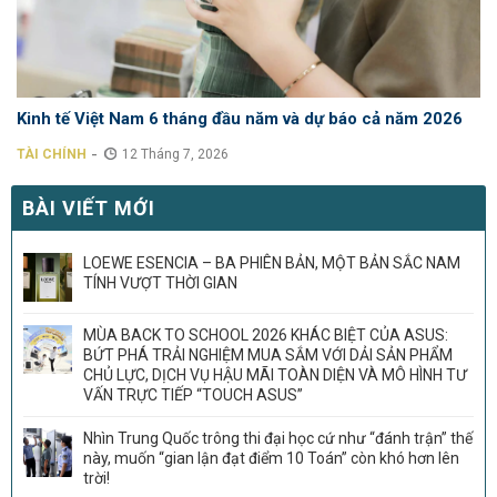
Kinh tế Việt Nam 6 tháng đầu năm và dự báo cả năm 2026
-
TÀI CHÍNH
12 Tháng 7, 2026
BÀI VIẾT MỚI
LOEWE ESENCIA – BA PHIÊN BẢN, MỘT BẢN SẮC NAM
TÍNH VƯỢT THỜI GIAN
MÙA BACK TO SCHOOL 2026 KHÁC BIỆT CỦA ASUS:
BỨT PHÁ TRẢI NGHIỆM MUA SẮM VỚI DẢI SẢN PHẨM
CHỦ LỰC, DỊCH VỤ HẬU MÃI TOÀN DIỆN VÀ MÔ HÌNH TƯ
VẤN TRỰC TIẾP “TOUCH ASUS”
Nhìn Trung Quốc trông thi đại học cứ như “đánh trận” thế
này, muốn “gian lận đạt điểm 10 Toán” còn khó hơn lên
trời!