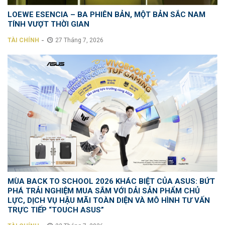
LOEWE ESENCIA – BA PHIÊN BẢN, MỘT BẢN SẮC NAM
TÍNH VƯỢT THỜI GIAN
-
TÀI CHÍNH
27 Tháng 7, 2026
MÙA BACK TO SCHOOL 2026 KHÁC BIỆT CỦA ASUS: BỨT
PHÁ TRẢI NGHIỆM MUA SẮM VỚI DẢI SẢN PHẨM CHỦ
LỰC, DỊCH VỤ HẬU MÃI TOÀN DIỆN VÀ MÔ HÌNH TƯ VẤN
TRỰC TIẾP “TOUCH ASUS”