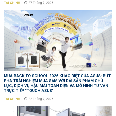
-
TÀI CHÍNH
27 Tháng 7, 2026
MÙA BACK TO SCHOOL 2026 KHÁC BIỆT CỦA ASUS: BỨT
PHÁ TRẢI NGHIỆM MUA SẮM VỚI DẢI SẢN PHẨM CHỦ
LỰC, DỊCH VỤ HẬU MÃI TOÀN DIỆN VÀ MÔ HÌNH TƯ VẤN
TRỰC TIẾP “TOUCH ASUS”
-
TÀI CHÍNH
22 Tháng 7, 2026