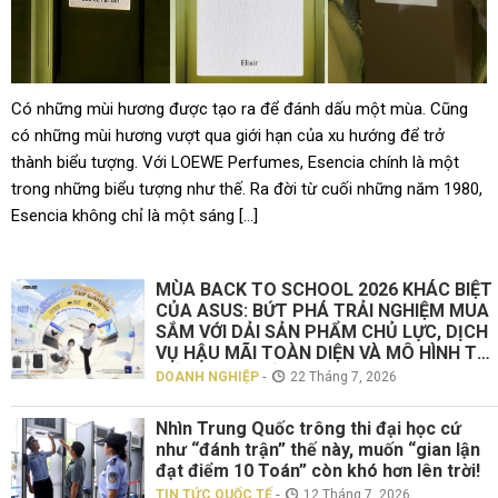
Có những mùi hương được tạo ra để đánh dấu một mùa. Cũng
có những mùi hương vượt qua giới hạn của xu hướng để trở
thành biểu tượng. Với LOEWE Perfumes, Esencia chính là một
trong những biểu tượng như thế. Ra đời từ cuối những năm 1980,
Esencia không chỉ là một sáng […]
MÙA BACK TO SCHOOL 2026 KHÁC BIỆT
CỦA ASUS: BỨT PHÁ TRẢI NGHIỆM MUA
SẮM VỚI DẢI SẢN PHẨM CHỦ LỰC, DỊCH
VỤ HẬU MÃI TOÀN DIỆN VÀ MÔ HÌNH TƯ
VẤN TRỰC TIẾP “TOUCH ASUS”
-
DOANH NGHIỆP
22 Tháng 7, 2026
Nhìn Trung Quốc trông thi đại học cứ
như “đánh trận” thế này, muốn “gian lận
đạt điểm 10 Toán” còn khó hơn lên trời!
-
TIN TỨC QUỐC TẾ
12 Tháng 7, 2026