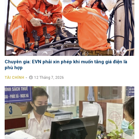
Chuyên gia: EVN phải xin phép khi muốn tăng giá điện là
phù hợp
-
TÀI CHÍNH
12 Tháng 7, 2026