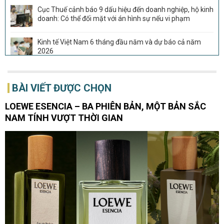
Cục Thuế cảnh báo 9 dấu hiệu đến doanh nghiệp, hộ kinh
doanh: Có thể đối mặt với án hình sự nếu vi phạm
Kinh tế Việt Nam 6 tháng đầu năm và dự báo cả năm
2026
Sau THACO, thêm Tập đoàn Trung Quốc muốn tham gia
dự án đường sắt 266.000 tỷ đồng, rút ngắn thời gian từ
BÀI VIẾT ĐƯỢC CHỌN
Đà Nẵng tới Hội An còn 20 phút
LOEWE ESENCIA – BA PHIÊN BẢN, MỘT BẢN SẮC
Vượt Trung Quốc, Việt Nam vừa đón tin cực vui tại Mỹ
NAM TÍNH VƯỢT THỜI GIAN
Đế chế giày 1.100 cửa hàng tại Nhật Bản muốn tiến vào
Đông Nam Á
Lãi vài trăm tỷ mỗi năm nhờ giúp các đại gia săn “vàng
đen” ngoài khơi, DN đội trực thăng lớn nhất Việt Nam còn
sở hữu số cổ phiếu ngân hàng trị giá 16.700 tỷ