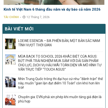
Kinh tế Việt Nam 6 tháng đầu năm và dự báo cả năm 2026
-
TÀI CHÍNH
12 Tháng 7, 2026
BÀI VIẾT MỚI
LOEWE ESENCIA – BA PHIÊN BẢN, MỘT BẢN SẮC NAM
TÍNH VƯỢT THỜI GIAN
MÙA BACK TO SCHOOL 2026 KHÁC BIỆT CỦA ASUS:
BỨT PHÁ TRẢI NGHIỆM MUA SẮM VỚI DẢI SẢN PHẨM
CHỦ LỰC, DỊCH VỤ HẬU MÃI TOÀN DIỆN VÀ MÔ HÌNH TƯ
VẤN TRỰC TIẾP “TOUCH ASUS”
Nhìn Trung Quốc trông thi đại học cứ như “đánh trận” thế
này, muốn “gian lận đạt điểm 10 Toán” còn khó hơn lên
trời!
Chuyên gia: EVN phải xin phép khi muốn tăng giá điện là
phù hợp